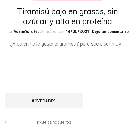
Tiramisú bajo en grasas, sin
azúcar y alto en proteína
en
por
AdminYaraFit
Actualizado el
14/05/2021
Deja un comentario
Tir
¿A quién no le gusta el tiramisú? pero suele ser muy …
baj
en
gra
sin
az
y
alt
en
pro
NOVEDADES
Frixuelos vaqueiros