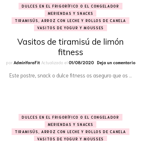
DULCES EN EL FRIGORÍFICO O EL CONGELADOR
MERIENDAS Y SNACKS
TIRAMISÚS, ARROZ CON LECHE Y ROLLOS DE CANELA
VASITOS DE YOGUR Y MOUSSES
Vasitos de tiramisú de limón
fitness
en
por
AdminYaraFit
Actualizado el
01/08/2020
Deja un comentario
Va
Este postre, snack o dulce fitness os aseguro que os …
de
tir
de
li
fit
DULCES EN EL FRIGORÍFICO O EL CONGELADOR
MERIENDAS Y SNACKS
TIRAMISÚS, ARROZ CON LECHE Y ROLLOS DE CANELA
VASITOS DE YOGUR Y MOUSSES