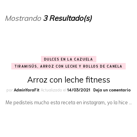
Mostrando
3 Resultado(s)
DULCES EN LA CAZUELA
TIRAMISÚS, ARROZ CON LECHE Y ROLLOS DE CANELA
Arroz con leche fitness
en
por
AdminYaraFit
Actualizado el
14/03/2021
Deja un comentario
Arr
Me pedisteis mucho esta receta en instagram, yo la hice …
co
lec
fit