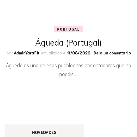
PORTUGAL
Águeda (Portugal)
en
por
AdminYaraFit
Actualizado el
11/08/2022
Deja un comentario
Ág
Águeda es uno de esos pueblecitos encantadores que no
(Po
podéis …
NOVEDADES