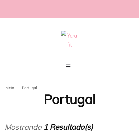
@con60kgmenos
Yara fit
Inicio
Portugal
Portugal
Mostrando
1 Resultado(s)