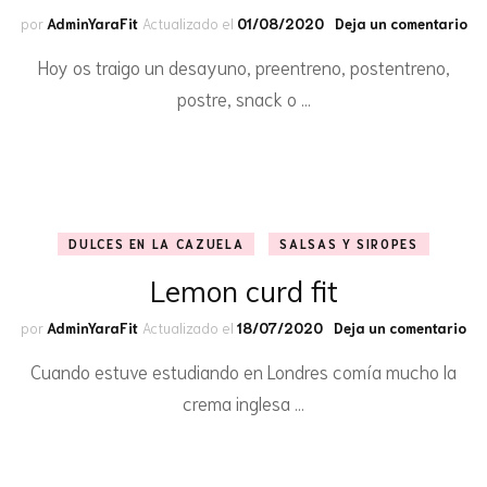
en
por
AdminYaraFit
Actualizado el
01/08/2020
Deja un comentario
Mo
Hoy os traigo un desayuno, preentreno, postentreno,
de
kit
postre, snack o …
ka
fit
DULCES EN LA CAZUELA
SALSAS Y SIROPES
Lemon curd fit
en
por
AdminYaraFit
Actualizado el
18/07/2020
Deja un comentario
Le
Cuando estuve estudiando en Londres comía mucho la
cu
fit
crema inglesa …