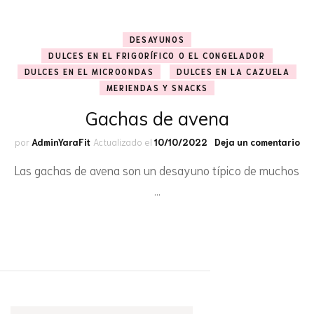
DESAYUNOS
DULCES EN EL FRIGORÍFICO O EL CONGELADOR
DULCES EN EL MICROONDAS
DULCES EN LA CAZUELA
MERIENDAS Y SNACKS
Gachas de avena
en
por
AdminYaraFit
Actualizado el
10/10/2022
Deja un comentario
Ga
Las gachas de avena son un desayuno típico de muchos
de
av
…