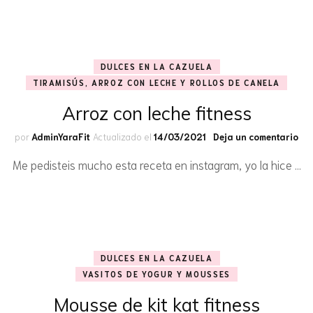
DULCES EN LA CAZUELA
TIRAMISÚS, ARROZ CON LECHE Y ROLLOS DE CANELA
Arroz con leche fitness
en
por
AdminYaraFit
Actualizado el
14/03/2021
Deja un comentario
Arr
Me pedisteis mucho esta receta en instagram, yo la hice …
co
lec
fit
DULCES EN LA CAZUELA
VASITOS DE YOGUR Y MOUSSES
Mousse de kit kat fitness