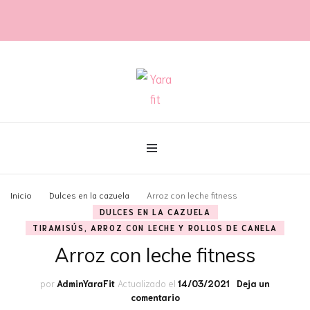
@con60kgmenos
Yara fit
Inicio
Dulces en la cazuela
Arroz con leche fitness
DULCES EN LA CAZUELA
TIRAMISÚS, ARROZ CON LECHE Y ROLLOS DE CANELA
Arroz con leche fitness
por
AdminYaraFit
Actualizado el
14/03/2021
Deja un
en
comentario