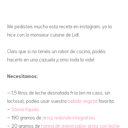
Arroz
con
leche
fitness
Me pedisteis mucho esta receta en instagram, yo la
hice con la monsieur cuisine de Lidl.
Claro que si no tenéis un robot de cocina, podéis
hacerlo en una cazuela ¡como toda la vida!
Necesitamos:
– 1,5 litros de leche desnatada fría (en mi caso, sin
lactosa), podéis usar vuestra
bebida vegetal
favorita.
–
Stevia líquido
.
– 190 gramos de
arroz redondo integral bio
.
– 20 gramos de
harina de avena sabor arroz con leche