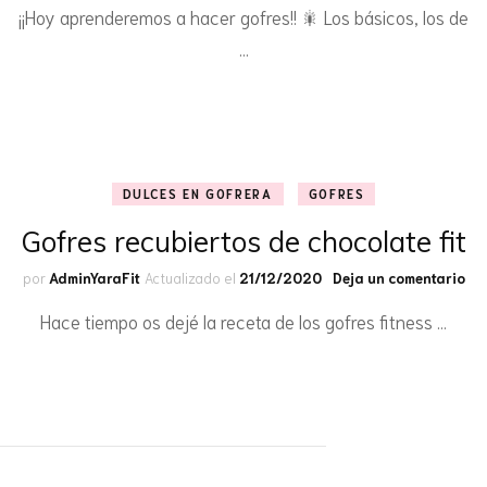
¡¡Hoy aprenderemos a hacer gofres!! 🎇 Los básicos, los de
fit
sin
…
az
DULCES EN GOFRERA
GOFRES
Gofres recubiertos de chocolate fit
en
por
AdminYaraFit
Actualizado el
21/12/2020
Deja un comentario
Gof
Hace tiempo os dejé la receta de los gofres fitness …
rec
de
cho
fit