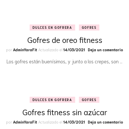
DULCES EN GOFRERA
GOFRES
Gofres de oreo fitness
en
por
AdminYaraFit
Actualizado el
14/03/2021
Deja un comentario
Gof
Los gofres están buenísimos, y junto a los crepes, son …
de
ore
fit
DULCES EN GOFRERA
GOFRES
Gofres fitness sin azúcar
en
por
AdminYaraFit
Actualizado el
14/03/2021
Deja un comentario
Gof