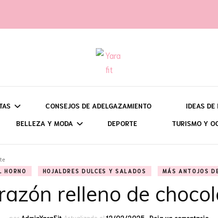
t
TAS
CONSEJOS DE ADELGAZAMIENTO
IDEAS DE
BELLEZA Y MODA
DEPORTE
TURISMO Y O
UÉ QUIERES HACER?
DESAY
te
BATIDOS, SMOOTHIES Y
CONSEJOS Y TRUCOS DE
VIAJES: CI
L HORNO
HOJALDRES DULCES Y SALADOS
MÁS ANTOJOS D
ARA QUÉ ÉPOCA?
BRUN
OTRAS BEBIDAS
BELLEZA
PROGRAMA
razón relleno de chocol
SEMANA SANTA
ON HORNO, O SIN ÉL?
COMID
BIZCOCHOS Y BROWNIES
OUTFITS Y CONSEJOS DE
RUTAS DE 
VERANO
DULCES EN EL
en
por
AdminYaraFit
Actualizado el
12/02/2025
Deja un comentario