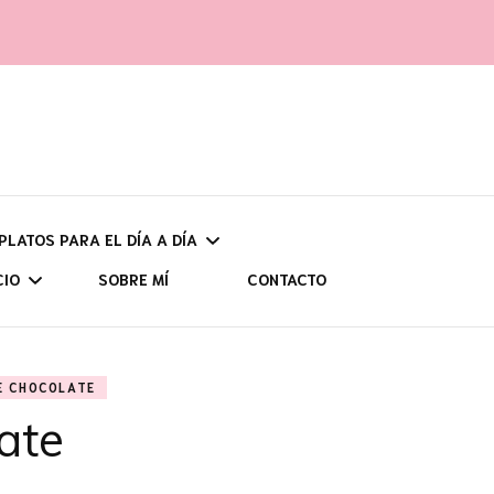
 PLATOS PARA EL DÍA A DÍA
CIO
SOBRE MÍ
CONTACTO
UNOS
UDADES Y
E CHOCOLATE
CH
POR ZONAS
CIÓN
ate
ASTU
AS (CON HIDRATOS)
VIAJES PROGRAMADOS
SENDERISMO
CANT