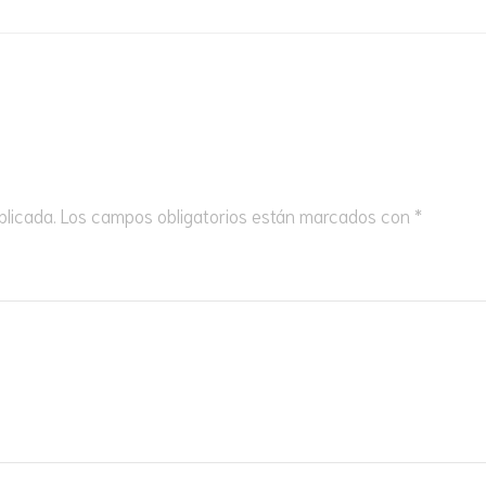
VASITOS DE YOGUR Y
MOUSSES
blicada.
Los campos obligatorios están marcados con
*