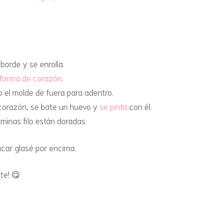
MUGCAKES
SALADAS CON HORNO
SALADOS
SALSAS Y SIROPES
orde y se enrolla.
forma de corazón
.
TARTAS Y TORTAS
o el molde de fuera para adentro.
 corazón, se bate un huevo y
se pinta
con él.
TIRAMISÚS, ARROZ CON
minas filo están doradas.
LECHE Y ROLLOS DE
CANELA
úcar glasé por encima.
TORTITAS, MAXITORTITAS
te! 😋
Y CREPES
TOSTADAS FRANCESAS Y
TORRIJAS