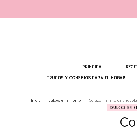
Yara fi
@con60kgmenos
PRINCIPAL
RECE
TRUCOS Y CONSEJOS PARA EL HOGAR
¿Q
Inicio
Dulces en el horno
Corazón relleno de chocola
DULCES EN E
¿P
Co
¿C