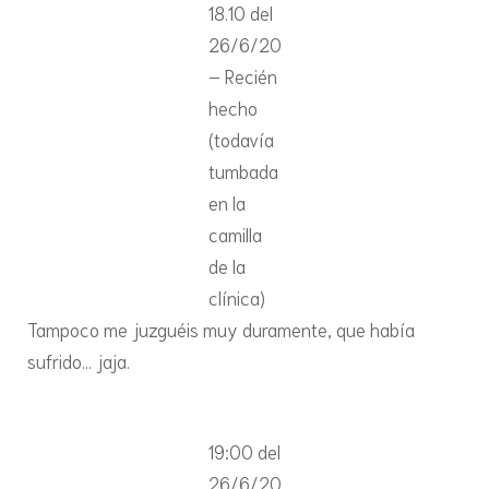
18.10 del
26/6/20
– Recién
hecho
(todavía
tumbada
en la
camilla
de la
clínica)
Tampoco me juzguéis muy duramente, que había
sufrido… jaja.
19:00 del
26/6/20