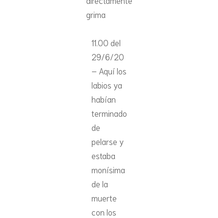
directamente
grima
11.00 del
29/6/20
– Aquí los
labios ya
habían
terminado
de
pelarse y
estaba
monísima
de la
muerte
con los