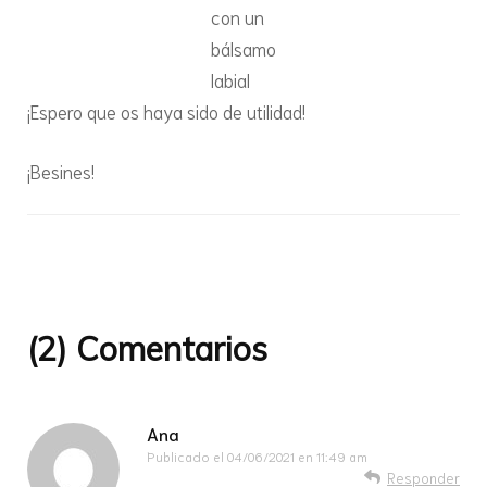
con un
bálsamo
labial
¡Espero que os haya sido de utilidad!
¡Besines!
Navegación
de
entradas
(2) Comentarios
Ana
Publicado el
04/06/2021 en 11:49 am
Responder