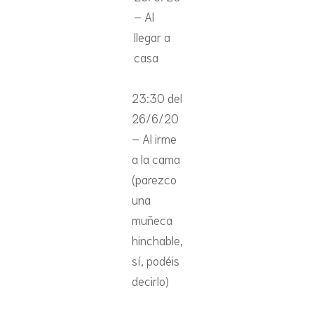
– Al
llegar a
casa
23:30 del
26/6/20
– Al irme
a la cama
(parezco
una
muñeca
hinchable,
sí, podéis
decirlo)