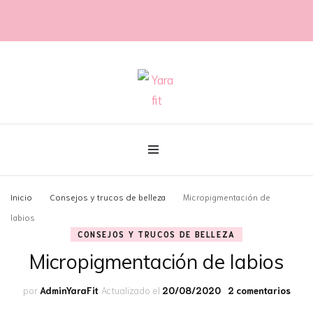
@con60kgmenos
Yara fit
Inicio
Consejos y trucos de belleza
Micropigmentación de
labios
CONSEJOS Y TRUCOS DE BELLEZA
Micropigmentación de labios
en
por
AdminYaraFit
Actualizado el
20/08/2020
2 comentarios
Micr