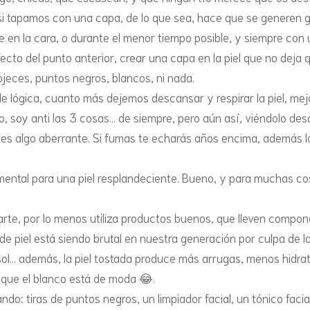
i tapamos con una capa, de lo que sea, hace que se generen gr
MUGCAKES
SALADAS CON HORNO
le en la cara, o durante el menor tiempo posible, y siempre co
SALADOS
efecto del punto anterior, crear una capa en la piel que no deja
rojeces, puntos negros, blancos, ni nada.
SALSAS Y SIROPES
e lógica, cuanto más dejemos descansar y respirar la piel, mejo
, soy anti las 3 cosas… de siempre, pero aún así, viéndolo des
TARTAS Y TORTAS
, es algo aberrante. Si fumas te echarás años encima, además l
TIRAMISÚS, ARROZ CON
LECHE Y ROLLOS DE
ental para una piel resplandeciente. Bueno, y para muchas co
CANELA
larte, por lo menos utiliza productos buenos, que lleven compone
TORTITAS, MAXITORTITAS
r de piel está siendo brutal en nuestra generación por culpa de
Y CREPES
 sol… además, la piel tostada produce más arrugas, menos hidra
 que el blanco está de moda 😂.
TOSTADAS FRANCESAS Y
: tiras de puntos negros, un limpiador facial, un tónico facial
TORRIJAS