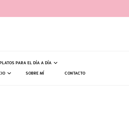
 PLATOS PARA EL DÍA A DÍA
CIO
SOBRE MÍ
CONTACTO
UNOS
UDADES Y
CH
POR ZONAS
CIÓN
ASTU
AS (CON HIDRATOS)
VIAJES PROGRAMADOS
SENDERISMO
CANT