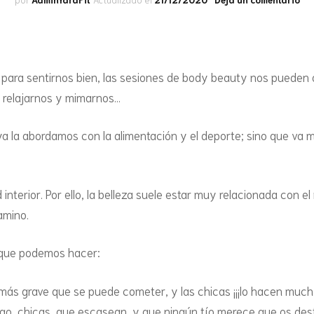
MODA
MERIE
DONUTS
FRIGORÍFICO O EL
Au
HALLOWEEN
de
CONGELADOR
la
CENAS 
FLANES Y GELATINAS
pie
NAVIDAD
DULCES EN LA CAZUELA
 para sentirnos bien, las sesiones de body beauty nos pueden
GALLETAS
 relajarnos y mimarnos…
DULCES EN EL
GOFRES
MICROONDAS
 ya la abordamos con la alimentación y el deporte; sino que va más
HELADOS
DULCES EN GOFRERA
HOJALDRES DULCES Y
DULCES EN LA SARTÉN
ud interior. Por ello, la belleza suele estar muy relacionada con
SALADOS
amino.
DULCES EN EL HORNO
MAGDALENAS Y MUFFINS
s que podemos hacer:
DULCES EN LA AIRFRYER
MÁS ANTOJOS DE
r más grave que se puede cometer, y las chicas ¡¡¡lo hacen muchí
CHOCOLATE
SALADAS SIN HORNO
igo, chicas, que escasean, y que ningún tío merece que os dest