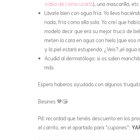
vídeo de cómo usarlo
), una mascarilla, etc.
Lávate bien con agua fría. Yo llevo hacién
nada, fría como ella sola. Yo creí que hab
modelo decir que era su mejor truco de bel
meten la cara en agua con hielo (que eso no
y la piel estará estupenda. ¿Veis? ¡el agua 
Acudid al dermatólogo: si os salen manchita
más.
Espero haberos ayudado con algunos truquitos…
Besines 💙😘
Pd: recordad que tenéis descuento en los pro
el carrito, en el apartado para “cupones”:
YA