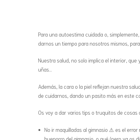
Para una autoestima cuidada o, simplemente,
darnos un tiempo para nosotros mismos, para
Nuestra salud, no solo implica el interior, que
uñas…
Además, la cara o la piel reflejan nuestra sal
de cuidarnos, dando un pasito más en este c
Os voy a dar varios tips o truquitos de cosa
No ir maquilladas al gimnasio ⚠️ es el erro
buenorro del gimnasio, o qué (pero ya os d