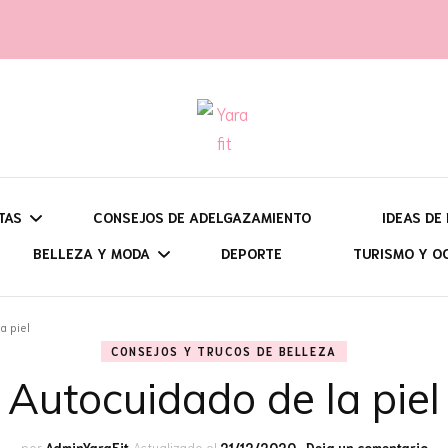
t
TAS
CONSEJOS DE ADELGAZAMIENTO
IDEAS DE
BELLEZA Y MODA
DEPORTE
TURISMO Y O
UÉ QUIERES HACER?
DESAY
a piel
BATIDOS, SMOOTHIES Y
CONSEJOS Y TRUCOS DE
VIAJES: CI
CONSEJOS Y TRUCOS DE BELLEZA
ARA QUÉ ÉPOCA?
BRUN
OTRAS BEBIDAS
BELLEZA
PROGRAMA
Autocuidado de la piel
SEMANA SANTA
ON HORNO, O SIN ÉL?
COMID
BIZCOCHOS Y BROWNIES
OUTFITS Y CONSEJOS DE
RUTAS DE 
VERANO
DULCES EN EL
en
por
AdminYaraFit
Actualizado el
21/12/2020
Deja un comentario