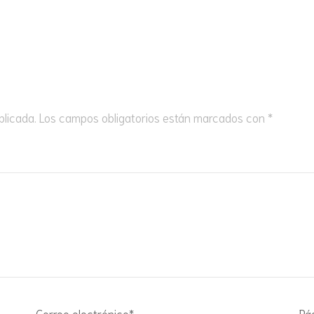
blicada.
Los campos obligatorios están marcados con
*
Correo electrónico
*
Pá