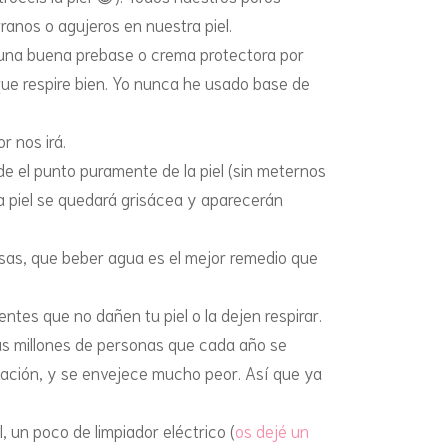
anos o agujeros en nuestra piel.
n una buena prebase o crema protectora por
 que respire bien. Yo nunca he usado base de
r nos irá.
de el punto puramente de la piel (sin meternos
a piel se quedará grisácea y aparecerán
sas, que beber agua es el mejor remedio que
ntes que no dañen tu piel o la dejen respirar.
 las millones de personas que cada año se
tación, y se envejece mucho peor. Así que ya
, un poco de limpiador eléctrico (
os dejé un