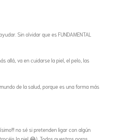
NDAS Y SNACKS
tocuidado
CAST
(SIN HIDRATOS)
l
CAST
 ayudar. Sin olvidar que es FUNDAMENTAL
ISLA
 allá, va en cuidarse la piel, el pelo, las
MADR
POR
 el mundo de la salud, porque es una forma más
simo!!! no sé si pretenden ligar con algún
rocéis la piel 😂). Todos nuestros poros