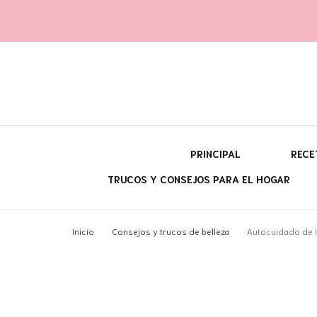
Yara fi
@con60kgmenos
PRINCIPAL
RECE
TRUCOS Y CONSEJOS PARA EL HOGAR
¿Q
Inicio
Consejos y trucos de belleza
Autocuidado de l
¿P
¿C