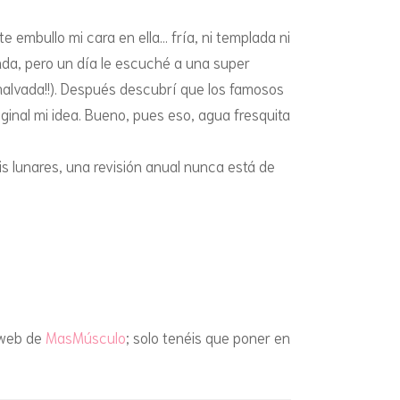
 embullo mi cara en ella… fría, ni templada ni
nda, pero un día le escuché a una super
¡malvada!!). Después descubrí que los famosos
iginal mi idea. Bueno, pues eso, agua fresquita
éis lunares, una revisión anual nunca está de
 web de
MasMúsculo
; solo tenéis que poner en