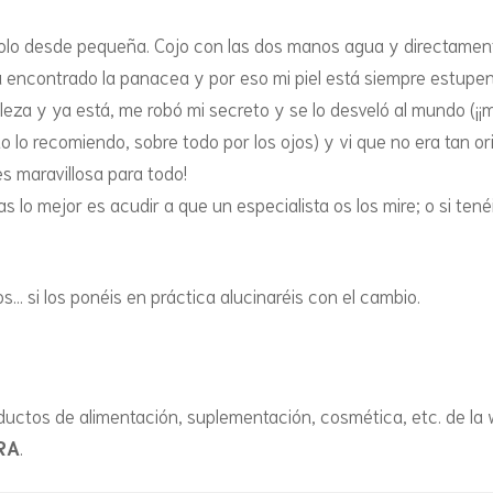
dolo desde pequeña. Cojo con las dos manos agua y directamente
VASITOS DE YOGUR Y
ía encontrado la panacea y por eso mi piel está siempre estupe
MOUSSES
leza y ya está, me robó mi secreto y se lo desveló al mundo (¡
 lo recomiendo, sobre todo por los ojos) y vi que no era tan or
es maravillosa para todo!
s lo mejor es acudir a que un especialista os los mire; o si ten
 si los ponéis en práctica alucinaréis con el cambio.
ductos de alimentación, suplementación, cosmética, etc. de la
RA
.