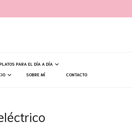
 PLATOS PARA EL DÍA A DÍA
CIO
SOBRE MÍ
CONTACTO
UNOS
UDADES Y
CH
POR ZONAS
CIÓN
léctrico
ASTU
AS (CON HIDRATOS)
VIAJES PROGRAMADOS
SENDERISMO
CANT