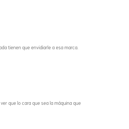
NDAS Y SNACKS
mo
ar
CAST
(SIN HIDRATOS)
piador
CAST
ial
ctrico
ISLA
da tienen que envidiarle a esa marca.
MADR
POR
ue ver que lo cara que sea la máquina que