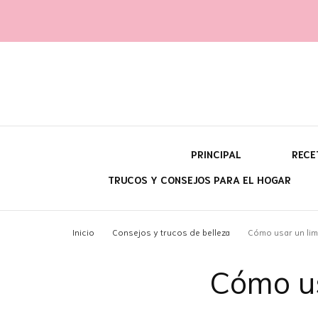
Yara fi
@con60kgmenos
PRINCIPAL
RECE
TRUCOS Y CONSEJOS PARA EL HOGAR
¿Q
Inicio
Consejos y trucos de belleza
Cómo usar un limp
¿P
Cómo us
¿C