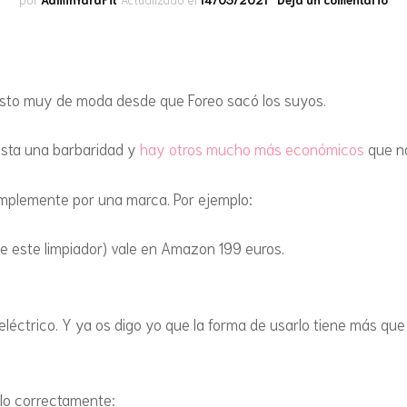
MODA
MERIE
DONUTS
FRIGORÍFICO O EL
Có
HALLOWEEN
us
CONGELADOR
un
CENAS 
FLANES Y GELATINAS
lim
NAVIDAD
DULCES EN LA CAZUELA
fac
uesto muy de moda desde que Foreo sacó los suyos.
GALLETAS
elé
DULCES EN EL
sta una barbaridad y
hay otros mucho más económicos
que na
GOFRES
MICROONDAS
HELADOS
plemente por una marca. Por ejemplo:
DULCES EN GOFRERA
HOJALDRES DULCES Y
e este limpiador) vale en Amazon 199 euros.
DULCES EN LA SARTÉN
SALADOS
DULCES EN EL HORNO
MAGDALENAS Y MUFFINS
or eléctrico. Y ya os digo yo que la forma de usarlo tiene más q
DULCES EN LA AIRFRYER
MÁS ANTOJOS DE
CHOCOLATE
SALADAS SIN HORNO
rlo correctamente: