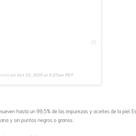
VASITOS DE YOGUR Y
MOUSSES
enos)
on
Oct 13, 2019 at 3:27am PDT
ueven hasta un 99,5% de las impurezas y aceites de la piel. E
 sana y sin puntos negros o granos.