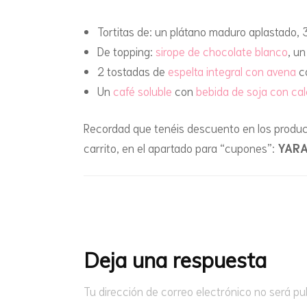
Tortitas de: un plátano maduro aplastado
De topping:
sirope de chocolate blanco
, u
2 tostadas de
espelta integral con avena
c
Un
café soluble
con
bebida de soja con cal
Recordad que tenéis descuento en los produc
carrito, en el apartado para “cupones”:
YAR
Navegación
de
entradas
Deja una respuesta
Tu dirección de correo electrónico no será pu