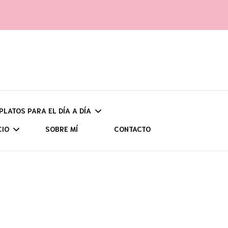
 PLATOS PARA EL DÍA A DÍA
CIO
SOBRE MÍ
CONTACTO
UNOS
UDADES Y
CH
POR ZONAS
CIÓN
ASTU
AS (CON HIDRATOS)
VIAJES PROGRAMADOS
SENDERISMO
CANT