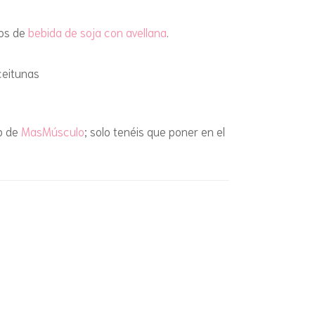
NDAS Y SNACKS
mos de
bebida de soja con avellana
.
CAST
(SIN HIDRATOS)
CAST
ceitunas
ISLA
eb de
MasMúsculo
; solo tenéis que poner en el
MADR
POR