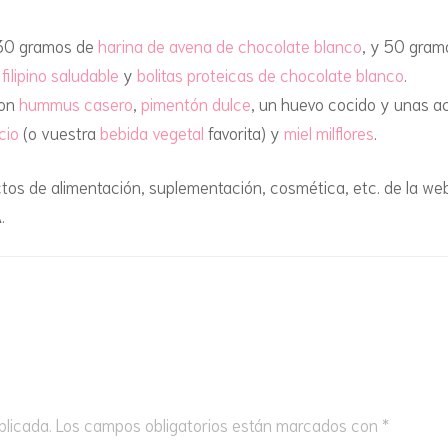
MODA
MERIE
DONUTS
FRIGORÍFICO O EL
HALLOWEEN
CONGELADOR
, 30 gramos de
harina de avena de chocolate blanco
, y 50 gra
CENAS 
FLANES Y GELATINAS
n
filipino saludable
y
bolitas proteicas de chocolate blanco
.
NAVIDAD
DULCES EN LA CAZUELA
on
hummus casero
,
pimentón dulce
, un huevo cocido y unas a
GALLETAS
cio
(o vuestra
bebida vegetal
favorita) y
miel milflores
.
DULCES EN EL
GOFRES
MICROONDAS
tos de alimentación, suplementación, cosmética, etc. de la w
A
.
HELADOS
DULCES EN GOFRERA
HOJALDRES DULCES Y
DULCES EN LA SARTÉN
SALADOS
DULCES EN EL HORNO
MAGDALENAS Y MUFFINS
DULCES EN LA AIRFRYER
MÁS ANTOJOS DE
CHOCOLATE
SALADAS SIN HORNO
blicada.
Los campos obligatorios están marcados con
*