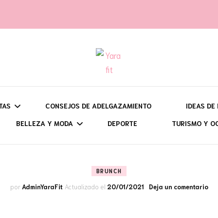
t
TAS
CONSEJOS DE ADELGAZAMIENTO
IDEAS DE
BELLEZA Y MODA
DEPORTE
TURISMO Y O
UÉ QUIERES HACER?
DESAY
BATIDOS, SMOOTHIES Y
CONSEJOS Y TRUCOS DE
VIAJES: CI
BRUNCH
ARA QUÉ ÉPOCA?
BRUN
OTRAS BEBIDAS
BELLEZA
PROGRAMA
SEMANA SANTA
en
por
AdminYaraFit
Actualizado el
20/01/2021
Deja un comentario
ON HORNO, O SIN ÉL?
COMID
BIZCOCHOS Y BROWNIES
OUTFITS Y CONSEJOS DE
RUTAS DE 
VERANO
DULCES EN EL