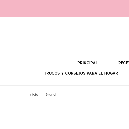
Yara fi
@con60kgmenos
PRINCIPAL
RECE
TRUCOS Y CONSEJOS PARA EL HOGAR
¿Q
Inicio
Brunch
¿P
¿C