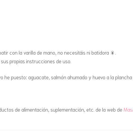
MUGCAKES
SALADAS CON HORNO
SALADOS
SALSAS Y SIROPES
TARTAS Y TORTAS
tir con la varilla de mano, no necesitáis ni batidora 🎇.
sus propias instrucciones de uso.
TIRAMISÚS, ARROZ CON
LECHE Y ROLLOS DE
yo he puesto: aguacate, salmón ahumado y huevo a la plancha 
CANELA
TORTITAS, MAXITORTITAS
Y CREPES
ductos de alimentación, suplementación, etc. de la web de
Mas
TOSTADAS FRANCESAS Y
TORRIJAS