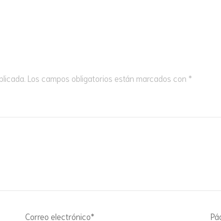
VASITOS DE YOGUR Y
MOUSSES
blicada.
Los campos obligatorios están marcados con
*
Correo electrónico
*
Pá