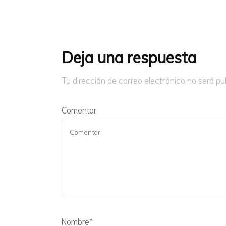
Navegación
de
entradas
Deja una respuesta
Tu dirección de correo electrónico no será pu
Comentar
Nombre
*