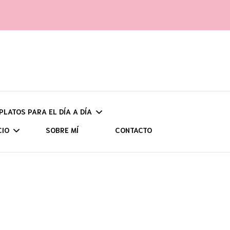
 PLATOS PARA EL DÍA A DÍA
CIO
SOBRE MÍ
CONTACTO
UNOS
UDADES Y
CH
POR ZONAS
CIÓN
ASTU
AS (CON HIDRATOS)
VIAJES PROGRAMADOS
SENDERISMO
CANT