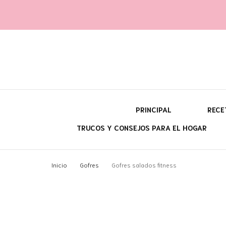
Yara fi
@con60kgmenos
PRINCIPAL
RECE
TRUCOS Y CONSEJOS PARA EL HOGAR
¿Q
Inicio
Gofres
Gofres salados fitness
¿P
¿C