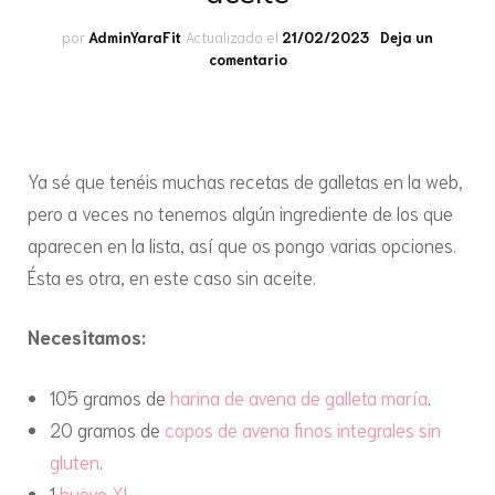
por
AdminYaraFit
Actualizado el
21/02/2023
Deja un
en
comentario
Galletas
con
chips
de
chocolate
Ya sé que tenéis muchas recetas de galletas en la web,
sin
pero a veces no tenemos algún ingrediente de los que
azúcar
y
aparecen en la lista, así que os pongo varias opciones.
sin
Ésta es otra, en este caso sin aceite.
aceite
Necesitamos:
105 gramos de
harina de avena de galleta maría
.
20 gramos de
copos de avena finos integrales sin
gluten
.
1
huevo XL
.