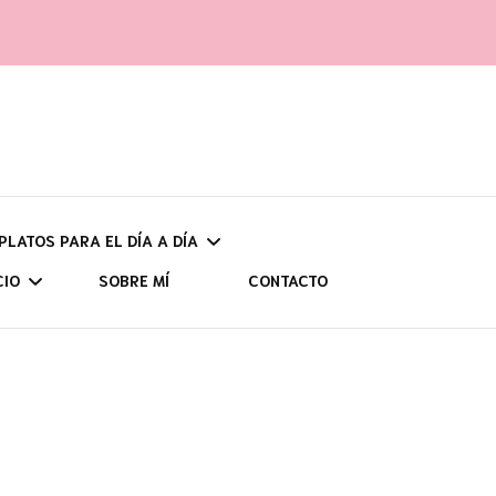
 PLATOS PARA EL DÍA A DÍA
CIO
SOBRE MÍ
CONTACTO
UNOS
UDADES Y
CH
POR ZONAS
CIÓN
ASTU
AS (CON HIDRATOS)
VIAJES PROGRAMADOS
SENDERISMO
CANT