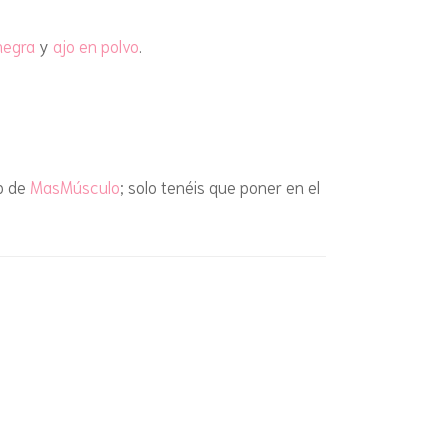
NDAS Y SNACKS
negra
y
ajo en polvo
.
CAST
(SIN HIDRATOS)
CAST
ISLA
eb de
MasMúsculo
; solo tenéis que poner en el
MADR
POR