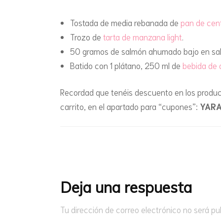
Tostada de media rebanada de
pan de cent
Trozo de
tarta de manzana light
.
50 gramos de salmón ahumado bajo en sal
Batido con 1 plátano, 250 ml de
bebida de 
Recordad que tenéis descuento en los produc
carrito, en el apartado para “cupones”:
YAR
Navegación
de
entradas
Deja una respuesta
Tu dirección de correo electrónico no será pu