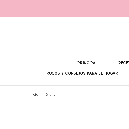
Yara fi
@con60kgmenos
PRINCIPAL
RECE
TRUCOS Y CONSEJOS PARA EL HOGAR
¿Q
Inicio
Brunch
¿P
¿C