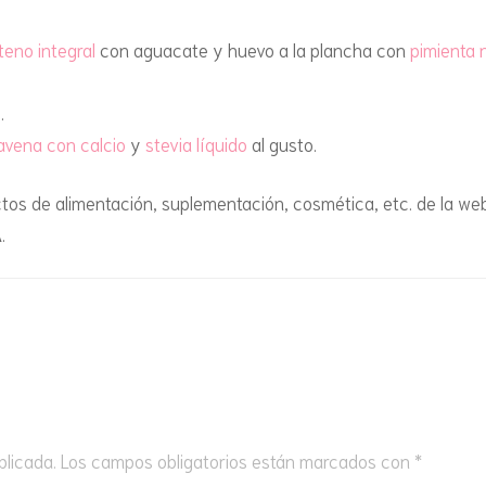
MODA
MERIE
DONUTS
FRIGORÍFICO O EL
HALLOWEEN
CONGELADOR
eno integral
con aguacate y huevo a la plancha con
pimienta 
CENAS 
FLANES Y GELATINAS
NAVIDAD
DULCES EN LA CAZUELA
.
GALLETAS
avena con calcio
y
stevia líquido
al gusto.
DULCES EN EL
GOFRES
MICROONDAS
tos de alimentación, suplementación, cosmética, etc. de la w
A
.
HELADOS
DULCES EN GOFRERA
HOJALDRES DULCES Y
DULCES EN LA SARTÉN
SALADOS
DULCES EN EL HORNO
MAGDALENAS Y MUFFINS
DULCES EN LA AIRFRYER
MÁS ANTOJOS DE
CHOCOLATE
SALADAS SIN HORNO
blicada.
Los campos obligatorios están marcados con
*