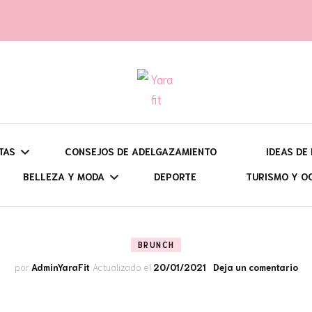
t
TAS
CONSEJOS DE ADELGAZAMIENTO
IDEAS DE
BELLEZA Y MODA
DEPORTE
TURISMO Y O
UÉ QUIERES HACER?
DESAY
BATIDOS, SMOOTHIES Y
CONSEJOS Y TRUCOS DE
VIAJES: CI
BRUNCH
ARA QUÉ ÉPOCA?
BRUN
OTRAS BEBIDAS
BELLEZA
PROGRAMA
SEMANA SANTA
en
por
AdminYaraFit
Actualizado el
20/01/2021
Deja un comentario
ON HORNO, O SIN ÉL?
COMID
BIZCOCHOS Y BROWNIES
OUTFITS Y CONSEJOS DE
RUTAS DE 
VERANO
DULCES EN EL