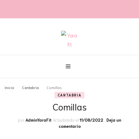
@con60kgmenos
Yara fit
Inicio
Cantabria
Comillas
CANTABRIA
Comillas
por
AdminYaraFit
Actualizado el
11/08/2022
Deja un
en
comentario
Comillas