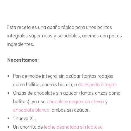
Bollitos
integrales
rellenos
Esta receta es una apaño rápido para unos bollitos
integrales súper ricos y saludables, además con pocos
ingredientes.
Necesitamos:
Pan de molde integral sin azúcar (tantas rodajas
como bollitos queráis hacer), o
de espelta integral
.
Onzas de chocolate sin azúcar (tantas onzas como
bollitos): yo uso
chocolate negro con stevia
y
chocolate blanco
, ambos sin azúcar.
1 huevo XL.
Un chorrito de
leche desnatada sin lactosa
.