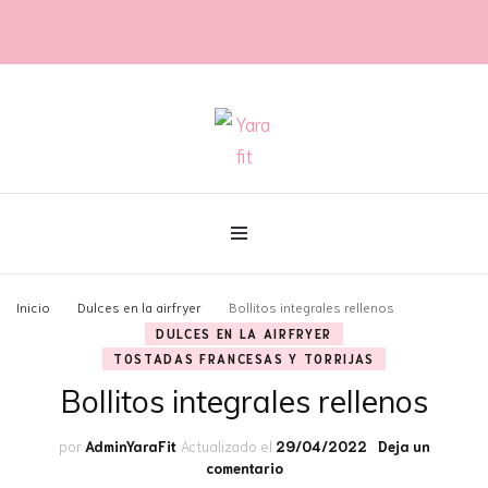
@con60kgmenos
Yara fit
Inicio
Dulces en la airfryer
Bollitos integrales rellenos
DULCES EN LA AIRFRYER
TOSTADAS FRANCESAS Y TORRIJAS
Bollitos integrales rellenos
por
AdminYaraFit
Actualizado el
29/04/2022
Deja un
en
comentario