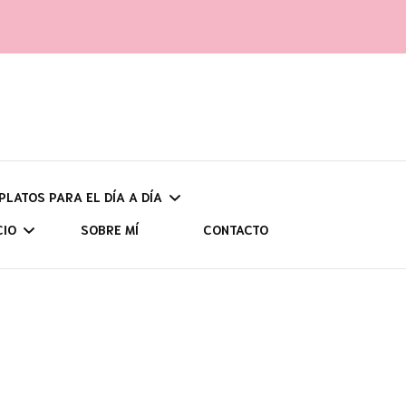
 PLATOS PARA EL DÍA A DÍA
CIO
SOBRE MÍ
CONTACTO
UNOS
UDADES Y
CH
POR ZONAS
CIÓN
ASTU
AS (CON HIDRATOS)
VIAJES PROGRAMADOS
SENDERISMO
CANT