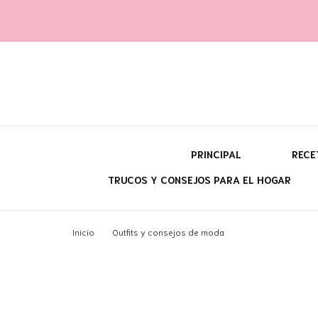
Yara fi
@con60kgmenos
PRINCIPAL
RECE
TRUCOS Y CONSEJOS PARA EL HOGAR
¿Q
Inicio
Outfits y consejos de moda
¿P
¿C