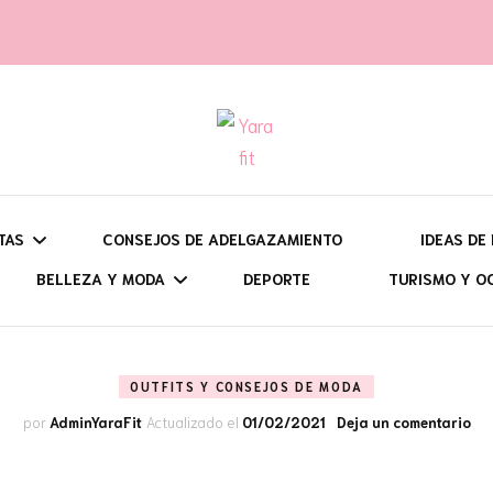
t
TAS
CONSEJOS DE ADELGAZAMIENTO
IDEAS DE
BELLEZA Y MODA
DEPORTE
TURISMO Y O
UÉ QUIERES HACER?
DESAY
BATIDOS, SMOOTHIES Y
CONSEJOS Y TRUCOS DE
VIAJES: CI
OUTFITS Y CONSEJOS DE MODA
ARA QUÉ ÉPOCA?
BRUN
OTRAS BEBIDAS
BELLEZA
PROGRAMA
SEMANA SANTA
en
por
AdminYaraFit
Actualizado el
01/02/2021
Deja un comentario
ON HORNO, O SIN ÉL?
COMID
BIZCOCHOS Y BROWNIES
OUTFITS Y CONSEJOS DE
RUTAS DE 
VERANO
DULCES EN EL