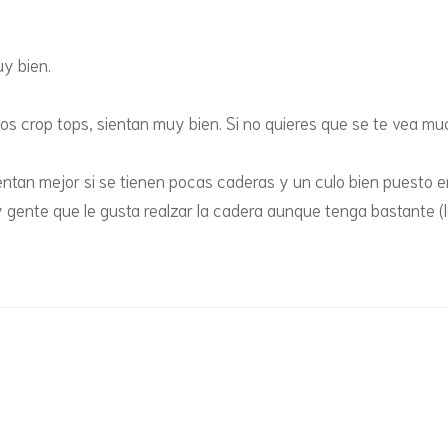
MUGCAKES
SALADAS CON HORNO
y bien.
SALADOS
 los crop tops, sientan muy bien. Si no quieres que se te vea m
SALSAS Y SIROPES
TARTAS Y TORTAS
ientan mejor si se tienen pocas caderas y un culo bien puesto en 
 gente que le gusta realzar la cadera aunque tenga bastante (
TIRAMISÚS, ARROZ CON
LECHE Y ROLLOS DE
CANELA
TORTITAS, MAXITORTITAS
Y CREPES
TOSTADAS FRANCESAS Y
TORRIJAS